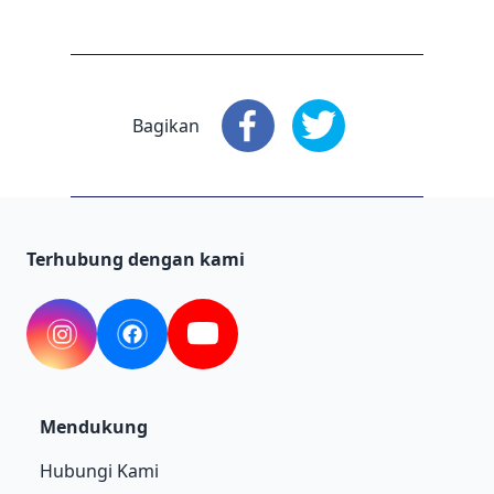
Bagikan
Bagikan
: Facebook
Bagikan
: X
Terhubung dengan kami
Instagram
Facebook
YouTube
Mendukung
Hubungi Kami