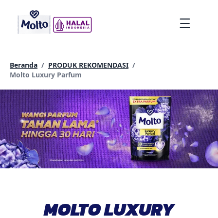
lompat
ke
Menu
konten
Beranda
/
PRODUK REKOMENDASI
/
Current page:
Molto Luxury Parfum
MOLTO LUXURY