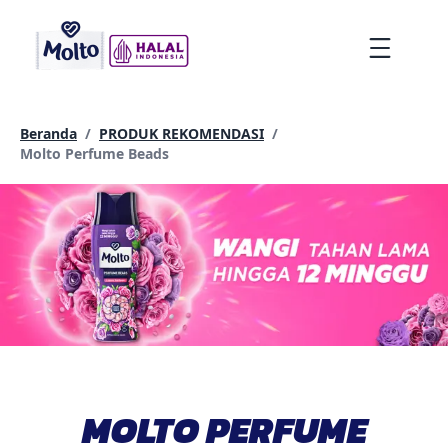
lompat
ke
Menu
konten
Beranda
/
PRODUK REKOMENDASI
/
Current page:
Molto Perfume Beads
MOLTO PERFUME