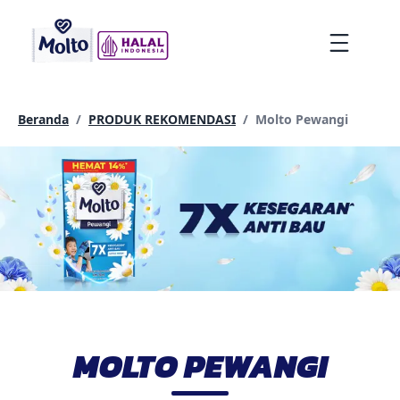
lompat
ke
Menu
konten
Current page:
Beranda
/
PRODUK REKOMENDASI
/
Molto Pewangi
MOLTO PEWANGI